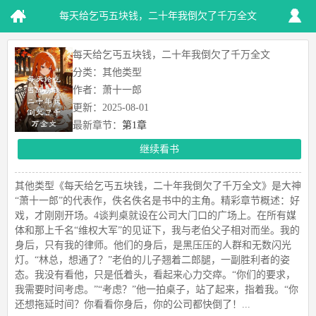
每天给乞丐五块钱，二十年我倒欠了千万全文
每天给乞丐五块钱，二十年我倒欠了千万全文
分类：其他类型
作者：萧十一郎
更新：2025-08-01
最新章节：
第1章
继续看书
其他类型《每天给乞丐五块钱，二十年我倒欠了千万全文》是大神
“萧十一郎”的代表作，佚名佚名是书中的主角。精彩章节概述：好
戏，才刚刚开场。4谈判桌就设在公司大门口的广场上。在所有媒
体和那上千名“维权大军”的见证下，我与老伯父子相对而坐。我的
身后，只有我的律师。他们的身后，是黑压压的人群和无数闪光
灯。“林总，想通了？”老伯的儿子翘着二郎腿，一副胜利者的姿
态。我没有看他，只是低着头，看起来心力交瘁。“你们的要求，
我需要时间考虑。”“考虑？”他一拍桌子，站了起来，指着我。“你
还想拖延时间？你看看你身后，你的公司都快倒了！...