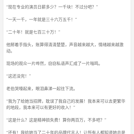
“现在专业的演员日薪多少？一千块！不过分吧？”
“一天一千，一年就是三十六万五千！”
“二十年！就是七百三十万！”
他掰着手指头，账算得清清楚楚，声音越来越大，情绪越来越激
动。
现场的观众一片哗然，窃窃私语声汇成了一片嗡鸣。
“这还没完！”
老伯哭嚎起来，眼泪鼻涕一起往下流。
“我为了给她当招牌，耽误了我自己的发展！我本来可以去更繁华
的地段，我本来可以有更好的收入！”
“这是什么？这是精神损失费！算你两百万，不多吧？”
“还有！我给她当了二十年的品牌代言人！让所有人都知道她总是