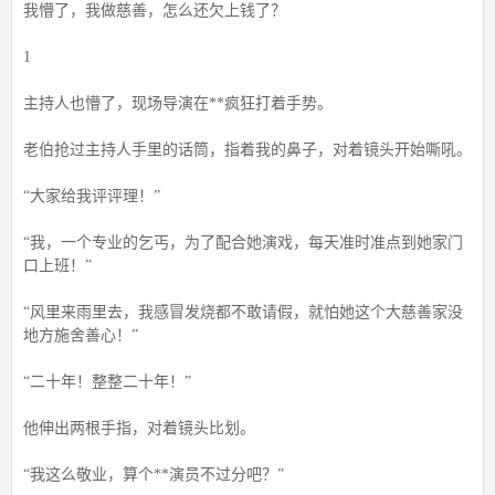
我懵了，我做慈善，怎么还欠上钱了？
1
主持人也懵了，现场导演在**疯狂打着手势。
老伯抢过主持人手里的话筒，指着我的鼻子，对着镜头开始嘶吼。
“大家给我评评理！”
“我，一个专业的乞丐，为了配合她演戏，每天准时准点到她家门
口上班！”
“风里来雨里去，我感冒发烧都不敢请假，就怕她这个大慈善家没
地方施舍善心！”
“二十年！整整二十年！”
他伸出两根手指，对着镜头比划。
“我这么敬业，算个**演员不过分吧？”