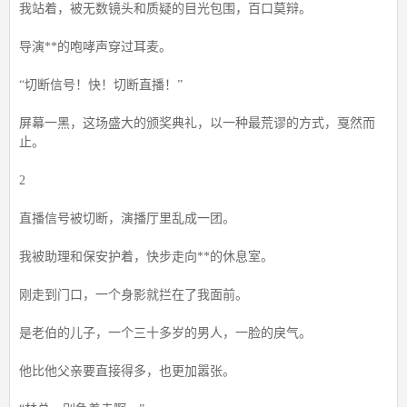
我站着，被无数镜头和质疑的目光包围，百口莫辩。
导演**的咆哮声穿过耳麦。
“切断信号！快！切断直播！”
屏幕一黑，这场盛大的颁奖典礼，以一种最荒谬的方式，戛然而
止。
2
直播信号被切断，演播厅里乱成一团。
我被助理和保安护着，快步走向**的休息室。
刚走到门口，一个身影就拦在了我面前。
是老伯的儿子，一个三十多岁的男人，一脸的戾气。
他比他父亲要直接得多，也更加嚣张。