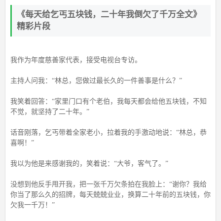
《每天给乞丐五块钱，二十年我倒欠了千万全文》
精彩片段
我作为年度慈善家代表，接受电视台专访。
主持人问我：“林总，您做过最长久的一件善事是什么？”
我笑着回答：“家里门口有个老伯，我每天都会给他五块钱，不知
不觉，就坚持了二十年。”
话音刚落，乞丐带着全家老小，拉着我的手激动地说：“林总，恭
喜啊！”
我以为他是来感谢我的，笑着说：“大爷，客气了。”
没想到他反手甩开我，把一张千万欠条拍在我脸上：“谢你？我给
你当了那么久的招牌，每天兢兢业业，换算二十年前的五块钱，你
欠我一千万！”