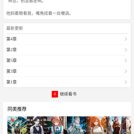
“林总，别急着走啊。”
他斜着眼看我，嘴角挂着一丝嘲讽。
最新更新
第4章
第2章
第5章
第3章
第1章
继续看书
同类推荐