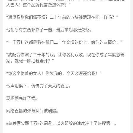
大善人！这个品牌代言费怎么算？”
“通货膨胀你们懂不懂？二十年前的五块钱跟现在能一样吗？”
他把所有东西都算了一遍，最后举起那张欠条。
“一千万！这都是看在我们二十年交情的份上，给你的友情价！”
“我配合你演了二十年的戏，让你名利双收，现在你成了年度慈善
家，就想一脚把我踹开？”
“你这个伪善的女人！你欠我的，今天必须还给我！”
他声泪俱下，仿佛受了天大的委屈。
现场彻底炸了锅。
网络直播的弹幕瞬间被刷爆。
#慈善家欠薪千万#的词条，以火箭般的速度冲上了热搜第一。